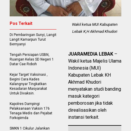
Pos Terkait
Wakil ketua MUI Kabupaten
Lebak K,H Akhmad Khudori
Di Pembaringan Sunyi, Langit
Langit Kamarpun Turut
Bernyanyi
JUARAMEDIA LEBAK
–
Tengah Persiapan USBN,
Ruangan Kelas SD Negeri 1
Wakil ketua Majelis Ulama
Datar Cae Roboh
Indonesia (MUI)
Kabupaten Lebak KH
Kejar Target Vaksinasi ,
Begini Cara Kades
Akhmad Khudori
Kalangnyar Tingkatkan
menyatakan studi banding
Kesadaran Masyarakat
Untuk Divaksin.
masuk kategori
pemborosan jika tidak
Kapolres Dampingi
Pelaksanaan Vaksin 176
direalisasikan oleh
Tenaga Medis dan Pejabat
instansi terkait.
Forkopimda
SMKN 1 Cikulur Jalankan