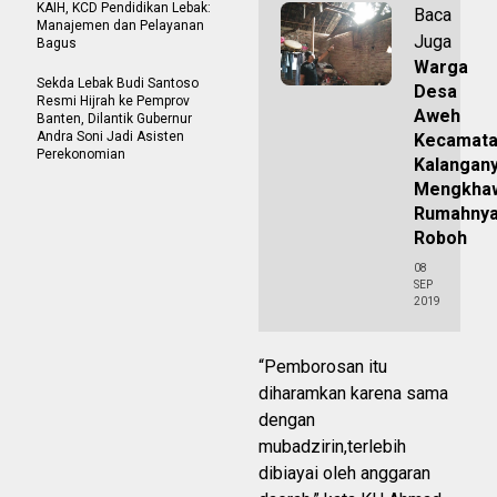
KAIH, KCD Pendidikan Lebak:
Baca
Manajemen dan Pelayanan
Juga
Bagus
Warga
Sekda Lebak Budi Santoso
Desa
Resmi Hijrah ke Pemprov
Aweh
Banten, Dilantik Gubernur
Andra Soni Jadi Asisten
Kecamat
Perekonomian
Kalangan
Mengkhaw
Rumahny
Roboh
08
SEP
2019
“Pemborosan itu
diharamkan karena sama
dengan
mubadzirin,terlebih
dibiayai oleh anggaran