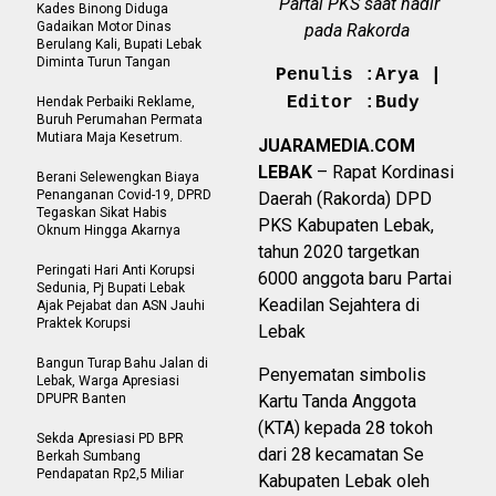
Partai PKS saat hadir
Kades Binong Diduga
Gadaikan Motor Dinas
pada Rakorda
Berulang Kali, Bupati Lebak
Diminta Turun Tangan
Penulis :Arya |
Editor :Budy
Hendak Perbaiki Reklame,
Buruh Perumahan Permata
Mutiara Maja Kesetrum.
JUARAMEDIA.COM
LEBAK
– Rapat Kordinasi
Berani Selewengkan Biaya
Penanganan Covid-19, DPRD
Daerah (Rakorda) DPD
Tegaskan Sikat Habis
PKS Kabupaten Lebak,
Oknum Hingga Akarnya
tahun 2020 targetkan
Peringati Hari Anti Korupsi
6000 anggota baru Partai
Sedunia, Pj Bupati Lebak
Keadilan Sejahtera di
Ajak Pejabat dan ASN Jauhi
Praktek Korupsi
Lebak
Bangun Turap Bahu Jalan di
Penyematan simbolis
Lebak, Warga Apresiasi
DPUPR Banten
Kartu Tanda Anggota
(KTA) kepada 28 tokoh
Sekda Apresiasi PD BPR
dari 28 kecamatan Se
Berkah Sumbang
Pendapatan Rp2,5 Miliar
Kabupaten Lebak oleh