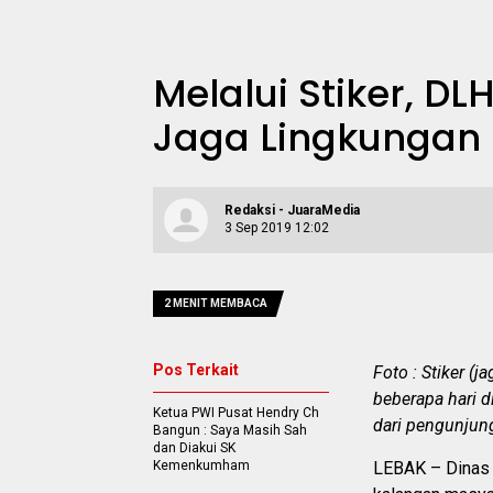
Melalui Stiker, D
Jaga Lingkungan 
Redaksi - JuaraMedia
3 Sep 2019 12:02
2 MENIT MEMBACA
Pos Terkait
Foto : Stiker (
beberapa hari 
Ketua PWI Pusat Hendry Ch
dari pengunjun
Bangun : Saya Masih Sah
dan Diakui SK
Kemenkumham
LEBAK – Dinas 