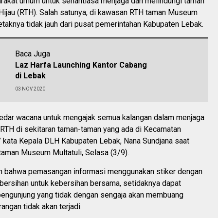
rakat umum untuk senantiasa menjaga dan melindungi taman
Hijau (RTH). Salah satunya, di kawasan RTH taman Museum
letaknya tidak jauh dari pusat pemerintahan Kabupaten Lebak.
Baca Juga
Laz Harfa Launching Kantor Cabang
di Lebak
03 NOV 2020
kedar wacana untuk mengajak semua kalangan dalam menjaga
 RTH di sekitaran taman-taman yang ada di Kecamatan
” kata Kepala DLH Kabupaten Lebak, Nana Sundjana saat
taman Museum Multatuli, Selasa (3/9).
n bahwa pemasangan informasi menggunakan stiker dengan
ebersihan untuk kebersihan bersama, setidaknya dapat
pengunjung yang tidak dengan sengaja akan membuang
ngan tidak akan terjadi.