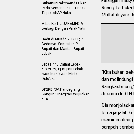
kalangan masya
Gubernur Rekomendasikan
Ruang Terbuka 
Pada Kemenhub RI, Tindak
Tegas AKAP Nakal
Multatuli yang 
Milad Ke 1, JUARAMEDIA
Berbagi Dengan Anak Yatim
Hadir di Musda VI FSPP, Ini
Bedanya Sambutan Pj
Bupati dan Mantan Bupati
Lebak
Lepas 440 Calhaj Lebak
Kloter 29, Pj Bupati Lebak
“Kita bukan se
Iwan Kurniawan Minta
Dido’akan
dan melindungi
Rangkasbitung,
DP2KBP3A Pandeglang
ditemui di RTH 
Bangun Sinergitas Wujudkan
KLA
Dia menjelaska
tema jagalah k
meminimalisir 
sampah sembara