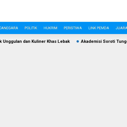
CANEGARA
POLITIK
HUKRIM
PERISTIWA
LINK PEMDA
JUARA
ner Khas Lebak
Akademisi Soroti Tunggakan PBB Rp8,4 Mil