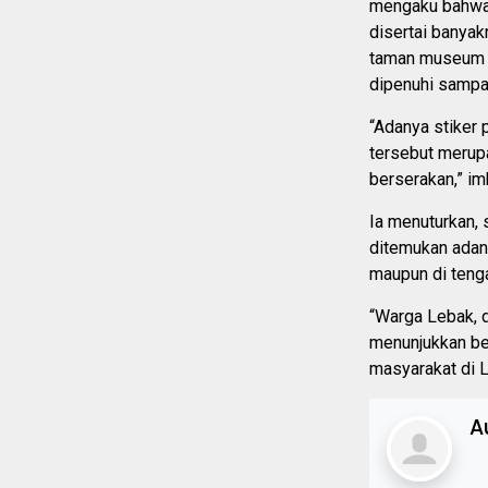
mengaku bahwa 
disertai banya
taman museum in
dipenuhi sampa
“Adanya stiker
tersebut merup
berserakan,” im
Ia menuturkan,
ditemukan adan
maupun di teng
“Warga Lebak, d
menunjukkan be
masyarakat di L
A