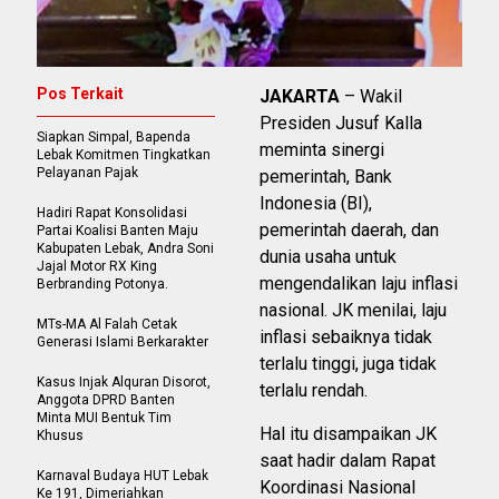
Pos Terkait
JAKARTA
– Wakil
Presiden Jusuf Kalla
Siapkan Simpal, Bapenda
meminta sinergi
Lebak Komitmen Tingkatkan
Pelayanan Pajak
pemerintah, Bank
Indonesia (BI),
Hadiri Rapat Konsolidasi
pemerintah daerah, dan
Partai Koalisi Banten Maju
Kabupaten Lebak, Andra Soni
dunia usaha untuk
Jajal Motor RX King
mengendalikan laju inflasi
Berbranding Potonya.
nasional. JK menilai, laju
MTs-MA Al Falah Cetak
inflasi sebaiknya tidak
Generasi Islami Berkarakter
terlalu tinggi, juga tidak
Kasus Injak Alquran Disorot,
terlalu rendah.
Anggota DPRD Banten
Minta MUI Bentuk Tim
Hal itu disampaikan JK
Khusus
saat hadir dalam Rapat
Karnaval Budaya HUT Lebak
Koordinasi Nasional
Ke 191, Dimeriahkan