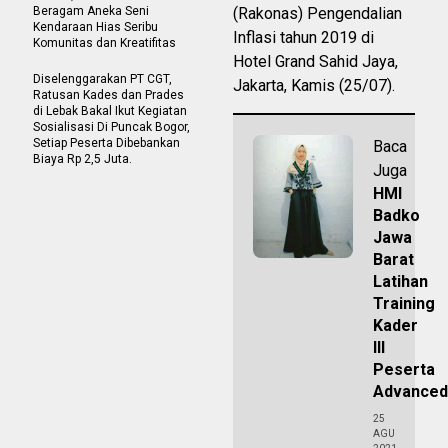
Beragam Aneka Seni
(Rakonas) Pengendalian
Kendaraan Hias Seribu
Inflasi tahun 2019 di
Komunitas dan Kreatifitas
Hotel Grand Sahid Jaya,
Diselenggarakan PT CGT,
Jakarta, Kamis (25/07).
Ratusan Kades dan Prades
di Lebak Bakal Ikut Kegiatan
Sosialisasi Di Puncak Bogor,
Setiap Peserta Dibebankan
Baca
Biaya Rp 2,5 Juta.
Juga
HMI
Badko
Jawa
Barat
Latihan
Training
Kader
lll
Peserta
Advanced
25
AGU