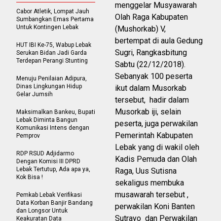
menggelar Musyawarah
Cabor Atletik, Lompat Jauh
Olah Raga Kabupaten
Sumbangkan Emas Pertama
Untuk Kontingen Lebak
(Mushorkab) V,
bertempat di aula Gedung
HUT IBI Ke-75, Wabup Lebak
Sugri, Rangkasbitung
Serukan Bidan Jadi Garda
Terdepan Perangi Stunting
Sabtu (22/12/2018).
Sebanyak 100 peserta
Menuju Penilaian Adipura,
Dinas Lingkungan Hidup
ikut dalam Musorkab
Gelar Jumsih
tersebut, hadir dalam
Musorkab iji, selain
Maksimalkan Bankeu, Bupati
Lebak Diminta Bangun
peserta, juga perwakilan
Komunikasi Intens dengan
Pemerintah Kabupaten
Pemprov
Lebak yang di wakil oleh
RDP RSUD Adjidarmo
Kadis Pemuda dan Olah
Dengan Komisi III DPRD
Lebak Tertutup, Ada apa ya,
Raga, Uus Sutisna
Kok Bisa !
sekaligus membuka
musawarah tersebut ,
Pemkab Lebak Verifikasi
Data Korban Banjir Bandang
perwakilan Koni Banten
dan Longsor Untuk
Sutrayo dan Perwakilan
Keakuratan Data