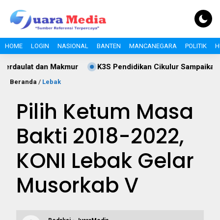
HOME
LOGIN
NASIONAL
BANTEN
MANCANEGARA
POLITIK
H
ur
K3S Pendidikan Cikulur Sampaikan Ucapan HUT RI ke-
Beranda
/
Lebak
Pilih Ketum Masa
Bakti 2018-2022,
KONI Lebak Gelar
Musorkab V