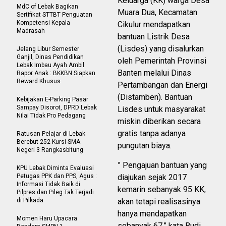
Keluarga (KK) warga Desa
MdC of Lebak Bagikan
Muara Dua, Kecamatan
Sertifikat STTBT Penguatan
Kompetensi Kepala
Cikulur mendapatkan
Madrasah
bantuan Listrik Desa
(Lisdes) yang disalurkan
Jelang Libur Semester
Ganjil, Dinas Pendidikan
oleh Pemerintah Provinsi
Lebak Imbau Ayah Ambil
Banten melalui Dinas
Rapor Anak : BKKBN Siapkan
Reward Khusus
Pertambangan dan Energi
(Distamben). Bantuan
Kebijakan E-Parking Pasar
Sampay Disorot, DPRD Lebak
Lisdes untuk masyarakat
Nilai Tidak Pro Pedagang
miskin diberikan secara
gratis tanpa adanya
Ratusan Pelajar di Lebak
Berebut 252 Kursi SMA
pungutan biaya.
Negeri 3 Rangkasbitung
” Pengajuan bantuan yang
KPU Lebak Diminta Evaluasi
Petugas PPK dan PPS, Agus :
diajukan sejak 2017
Informasi Tidak Baik di
kemarin sebanyak 95 KK,
Pilpres dan Pileg Tak Terjadi
di Pilkada
akan tetapi realisasinya
hanya mendapatkan
Momen Haru Upacara
sebanyak 67,” kata Budi