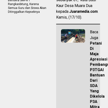
Bendera SMPN 1
Rangkasbitung, Karena
Kaur Desa Muara Dua
Semua Guru dan Siswa Akan
kepada
Juaramedia.com
.
Ditinggalkan Kepseknya
Kamis, (17/10).
Baca
Juga
Petani
Di
Maja
Apresiasi
Pembang
P3TGAI
Bantuan
Dari
SDA
Yang
Dikelola
P3A
Mitra