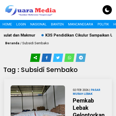
HOME
LOGIN
NASIONAL
BANTEN
MANCANEGARA
POLITIK
H
daulat dan Makmur
K3S Pendidikan Cikulur Sampaikan Uca
Beranda
/
Subsidi Sembako
Tag : Subsidi Sembako
02 FEB 2026 |
PASAR
MURAH LEBAK
Pemkab
Lebak
Gelontorkan