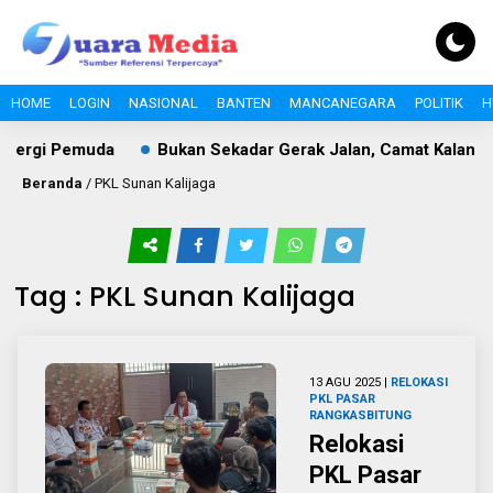
HOME
LOGIN
NASIONAL
BANTEN
MANCANEGARA
POLITIK
H
nergi Pemuda
Bukan Sekadar Gerak Jalan, Camat Kalangan
Beranda
/
PKL Sunan Kalijaga
Tag : PKL Sunan Kalijaga
13 AGU 2025 |
RELOKASI
PKL PASAR
RANGKASBITUNG
Relokasi
PKL Pasar