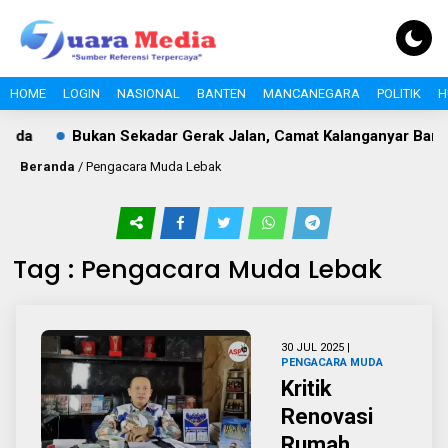
HOME
LOGIN
NASIONAL
BANTEN
MANCANEGARA
POLITIK
H
uda
Bukan Sekadar Gerak Jalan, Camat Kalanganyar Bangu
Beranda
/
Pengacara Muda Lebak
Tag : Pengacara Muda Lebak
30 JUL 2025 |
PENGACARA MUDA
Kritik
Renovasi
Rumah