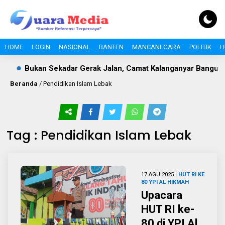
HOME
LOGIN
NASIONAL
BANTEN
MANCANEGARA
POLITIK
H
Bukan Sekadar Gerak Jalan, Camat Kalanganyar Bangun Se
Beranda
/
Pendidikan Islam Lebak
Tag : Pendidikan Islam Lebak
17 AGU 2025 |
HUT RI KE
80 YPI AL HIKMAH
Upacara
HUT RI ke-
80 di YPI Al