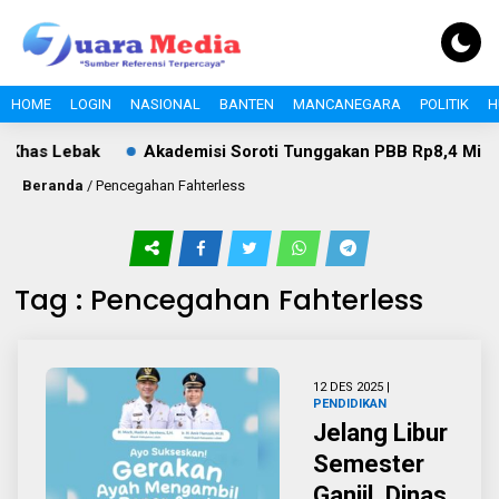
HOME
LOGIN
NASIONAL
BANTEN
MANCANEGARA
POLITIK
H
Khas Lebak
Akademisi Soroti Tunggakan PBB Rp8,4 Miliar P
Beranda
/
Pencegahan Fahterless
Tag : Pencegahan Fahterless
12 DES 2025 |
PENDIDIKAN
Jelang Libur
Semester
Ganjil, Dinas