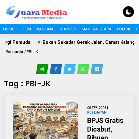
HOME
LOGIN
NASIONAL
BANTEN
MANCANEGARA
POLITIK
H
nergi Pemuda
Bukan Sekadar Gerak Jalan, Camat Kalangan
Beranda
/
PBI-JK
Tag : PBI-JK
05 FEB 2026 |
KESEHATAN
BPJS Gratis
Dicabut,
Ribuan