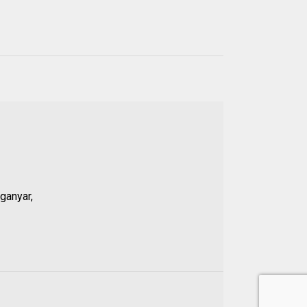
Populer
21 JUL 2026
01.
Anggota DPRD Banten
Soroti Dugaan
Kejanggalan Kasus
ganyar,
Pengeroyokan Baehaki,
Propam Diminta Periksa
Polsek Malingping
20 JUL 2026
02.
Nama Dikaitkan dengan
Dugaan Penculikan Aktivis,
Ketua DPRD Lebak