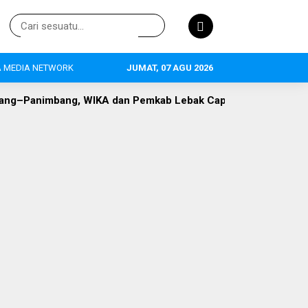
 MEDIA NETWORK
JUMAT, 07 AGU 2026
–Panimbang, WIKA dan Pemkab Lebak Capai Titik Temu
DL