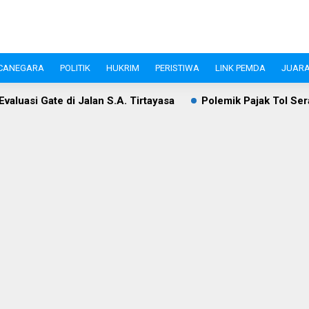
CANEGARA
POLITIK
HUKRIM
PERISTIWA
LINK PEMDA
JUARA
si Gate di Jalan S.A. Tirtayasa
Polemik Pajak Tol Serang