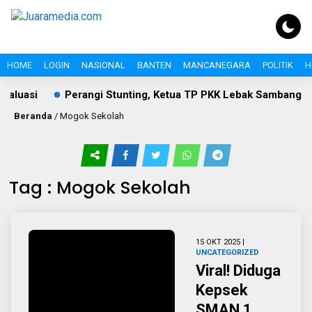
HOME
LOGIN
NASIONAL
BANTEN
MANCANEGARA
POLITIK
H
aluasi
Perangi Stunting, Ketua TP PKK Lebak Sambangi An
Beranda
/
Mogok Sekolah
Tag : Mogok Sekolah
15 OKT 2025 |
UNCATEGORIZED
Viral! Diduga
Kepsek
SMAN 1