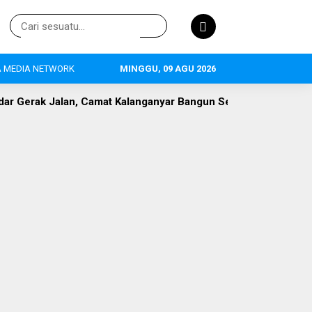
 MEDIA NETWORK
MINGGU, 09 AGU 2026
amat Kalanganyar Bangun Semangat Nasionalisme Pelajar
P