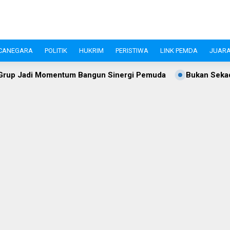
CANEGARA
POLITIK
HUKRIM
PERISTIWA
LINK PEMDA
JUARA
tum Bangun Sinergi Pemuda
Bukan Sekadar Gerak Jalan, C