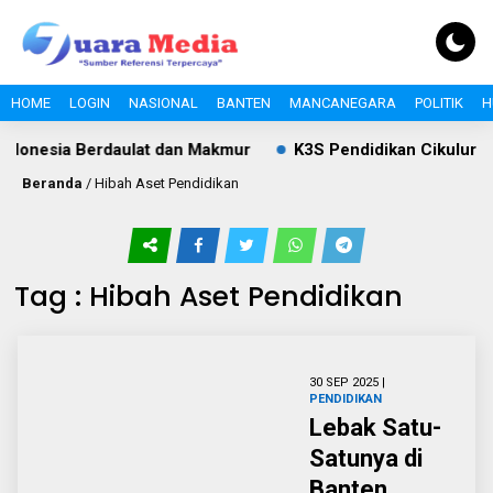
HOME
LOGIN
NASIONAL
BANTEN
MANCANEGARA
POLITIK
H
donesia Berdaulat dan Makmur
K3S Pendidikan Cikulur Sa
Beranda
/
Hibah Aset Pendidikan
Tag : Hibah Aset Pendidikan
30 SEP 2025 |
PENDIDIKAN
Lebak Satu-
Satunya di
Banten