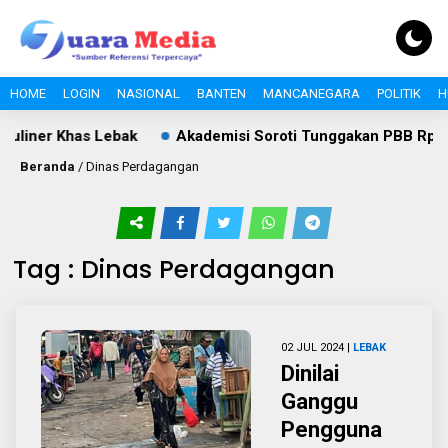
HOME
LOGIN
NASIONAL
BANTEN
MANCANEGARA
POLITIK
H
uliner Khas Lebak
Akademisi Soroti Tunggakan PBB Rp8,4 M
Beranda
/
Dinas Perdagangan
Tag : Dinas Perdagangan
02 JUL 2024 |
LEBAK
Dinilai
Ganggu
Pengguna