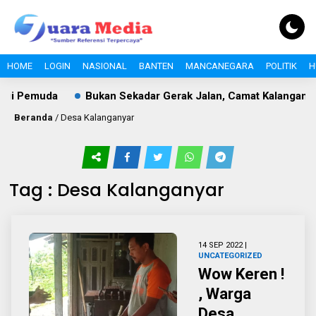
HOME
LOGIN
NASIONAL
BANTEN
MANCANEGARA
POLITIK
H
i Pemuda
Bukan Sekadar Gerak Jalan, Camat Kalanganyar 
Beranda
/
Desa Kalanganyar
Tag : Desa Kalanganyar
14 SEP 2022 |
UNCATEGORIZED
Wow Keren !
, Warga
Desa