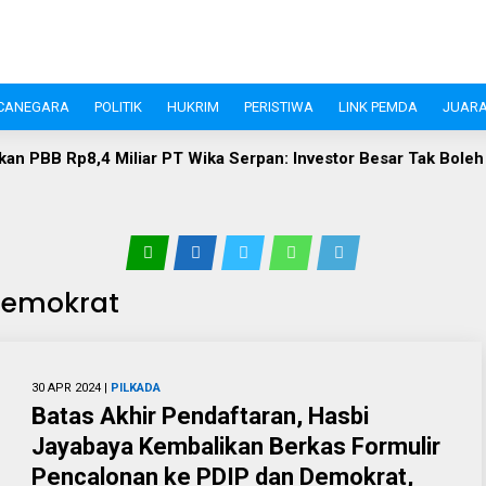
CANEGARA
POLITIK
HUKRIM
PERISTIWA
LINK PEMDA
JUARA
BB Rp8,4 Miliar PT Wika Serpan: Investor Besar Tak Boleh Keb
 Demokrat
30 APR 2024 |
PILKADA
Batas Akhir Pendaftaran, Hasbi
Jayabaya Kembalikan Berkas Formulir
Pencalonan ke PDIP dan Demokrat,