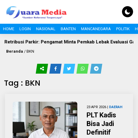
HOME
LOGIN
NASIONAL
BANTEN
MANCANEGARA
POLITIK
H
etribusi Parkir: Pengamat Minta Pemkab Lebak Evaluasi Gate di 
Beranda
/
BKN
Tag : BKN
23 APR 2026 |
DAERAH
PLT Kadis
Bisa Jadi
Definitif