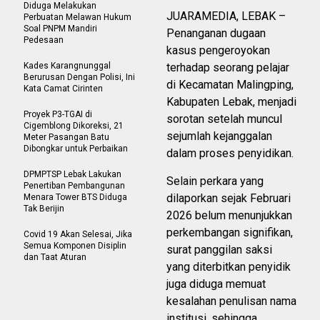
Diduga Melakukan
JUARAMEDIA, LEBAK –
Perbuatan Melawan Hukum
Soal PNPM Mandiri
Penanganan dugaan
Pedesaan
kasus pengeroyokan
Kades Karangnunggal
terhadap seorang pelajar
Berurusan Dengan Polisi, Ini
di Kecamatan Malingping,
Kata Camat Cirinten
Kabupaten Lebak, menjadi
Proyek P3-TGAI di
sorotan setelah muncul
Cigemblong Dikoreksi, 21
sejumlah kejanggalan
Meter Pasangan Batu
Dibongkar untuk Perbaikan
dalam proses penyidikan.
DPMPTSP Lebak Lakukan
Selain perkara yang
Penertiban Pembangunan
dilaporkan sejak Februari
Menara Tower BTS Diduga
Tak Berijin
2026 belum menunjukkan
perkembangan signifikan,
Covid 19 Akan Selesai, Jika
Semua Komponen Disiplin
surat panggilan saksi
dan Taat Aturan
yang diterbitkan penyidik
juga diduga memuat
kesalahan penulisan nama
institusi, sehingga