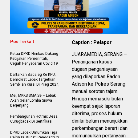
Pos Terkait
Caption : Pelapor
Ketua DPRD Himbau Dukung
JUARAMEDIA, SERANG –
Kebijakan Pemerintah,
Penanganan kasus
Cegah Penyebaran Covid 19
dugaan penganiayaan
Daftarkan Bacaleg Ke KPU,
yang dilaporkan Raden
Demokrat Lebak Targetkan
Adison ke Polres Serang
Sembilan Kursi Di Pileg 2024,
menuai sorotan tajam.
Mei, MKKS SMA Se – Lebak
Hingga memasuki bulan
Akan Gelar Lomba Siswa
Berjenjang
keempat sejak laporan
diterima, proses hukum
Pembangunan Hotmix Desa
dinilai belum menunjukkan
Curugbadak Di Sertifikasi
perkembangan berarti dan
DPRD Lebak Umumkan Tiga
memunculkan pertanyaan
Calon Pj Bupati Pengganti Iti