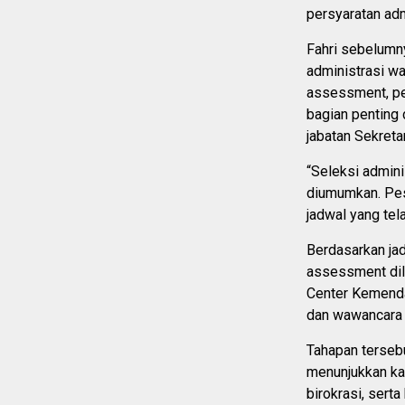
persyaratan adm
Fahri sebelumny
administrasi wa
assessment, pe
bagian penting 
jabatan Sekret
“Seleksi admini
diumumkan. Pese
jadwal yang tela
Berdasarkan jad
assessment dil
Center Kemendag
dan wawancara 
Tahapan tersebu
menunjukkan ka
birokrasi, ser