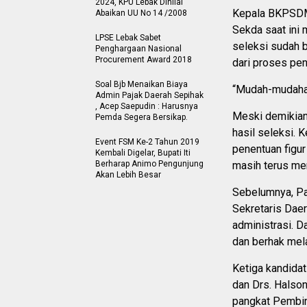
2024, KPU Lebak Dinilai
Kepala BKPSDM 
Abaikan UU No 14 /2008
Sekda saat ini
LPSE Lebak Sabet
seleksi sudah b
Penghargaan Nasional
Procurement Award 2018
dari proses peni
Soal Bjb Menaikan Biaya
“Mudah-mudahan 
Admin Pajak Daerah Sepihak
, Acep Saepudin : Harusnya
Meski demikian
Pemda Segera Bersikap.
hasil seleksi.
Event FSM Ke-2 Tahun 2019
penentuan figur
Kembali Digelar, Bupati Iti
Berharap Animo Pengunjung
masih terus men
Akan Lebih Besar
Sebelumnya, Pa
Sekretaris Dae
administrasi. D
dan berhak mela
Ketiga kandidat 
dan Drs. Halso
pangkat Pembin