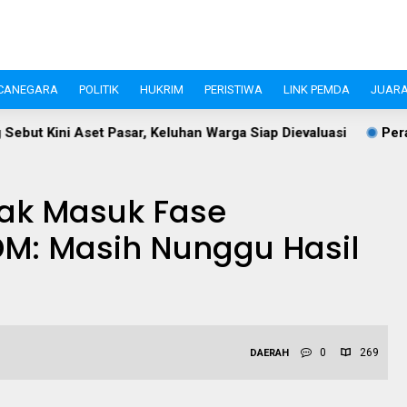
CANEGARA
POLITIK
HUKRIM
PERISTIWA
LINK PEMDA
JUARA
 Warga Siap Dievaluasi
Perangi Stunting, Ketua TP PKK L
bak Masuk Fase
M: Masih Nunggu Hasil
0
269
DAERAH