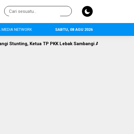
 MEDIA NETWORK
SABTU, 08 AGU 2026
ebak Sambangi Anak Asuh di Desa Curugpanjang
Hak Publik