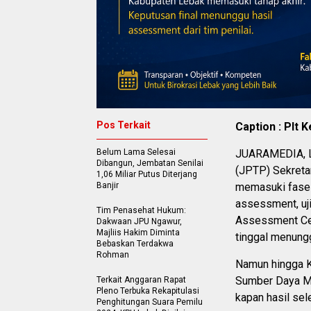
Pos Terkait
Caption : Plt
Belum Lama Selesai
JUARAMEDIA, LE
Dibangun, Jembatan Senilai
(JPTP) Sekreta
1,06 Miliar Putus Diterjang
Banjir
memasuki fase 
assessment, uj
Tim Penasehat Hukum:
Assessment Cen
Dakwaan JPU Ngawur,
Majliis Hakim Diminta
tinggal menungg
Bebaskan Terdakwa
Rohman
Namun hingga 
Sumber Daya M
Terkait Anggaran Rapat
Pleno Terbuka Rekapitulasi
kapan hasil sel
Penghitungan Suara Pemilu