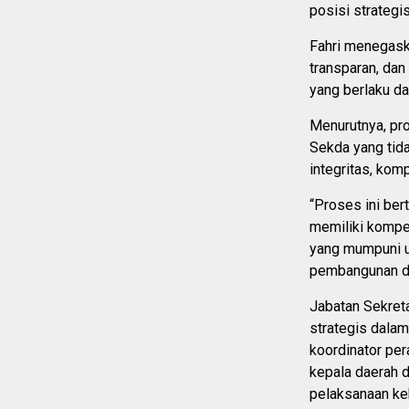
posisi strategi
Fahri menegaska
transparan, da
yang berlaku d
Menurutnya, pro
Sekda yang tida
integritas, komp
“Proses ini ber
memiliki kompet
yang mumpuni 
pembangunan da
Jabatan Sekreta
strategis dalam
koordinator pe
kepala daerah 
pelaksanaan keb