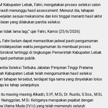
Kabupaten Lebak, Fahri, mengatakan proses seleksi calon
 masih menunggu hasil assessment. Menurut dia, tahapan
erjalan sesuai mekanisme dan kini tinggal menanti hasil akhir
laian yang dilakukan panitia seleksi.
tidak lama lagi,” ujar Fahri, Kamis (25/6/2026).
, Fahri belum dapat memastikan jadwal pasti pengumuman
 Ketidakpastian waktu pengumuman itu membuat proses
 birokrat tertinggi di lingkungan Pemerintah Kabupaten Lebak
jadi perhatian publik.
nitia Seleksi Terbuka Jabatan Pimpinan Tinggi Pratama
rah Kabupaten Lebak telah mengumumkan hasil seleksi
ari tahapan tersebut, terdapat tiga nama yang dinyatakan lolos
ju ke tahap selanjutnya.
itu masing-masing Alkadri, S.IP., M.Si, Dr. Rusito, S.Sos., M.Si,
n Nainggolan, M.Si. Ketiganya merupakan pejabat dengan
a Utama Muda (IV/c) yang telah memenuhi seluruh