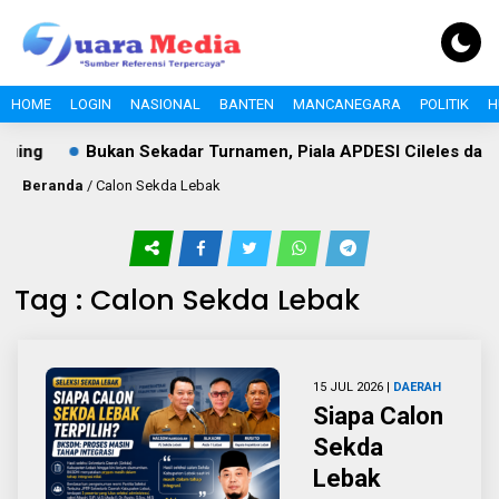
HOME
LOGIN
NASIONAL
BANTEN
MANCANEGARA
POLITIK
H
uing
Bukan Sekadar Turnamen, Piala APDESI Cileles dan 
Beranda
/
Calon Sekda Lebak
Tag : Calon Sekda Lebak
15 JUL 2026 |
DAERAH
Siapa Calon
Sekda
Lebak