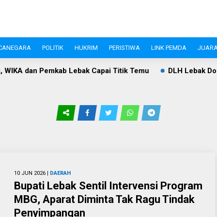
CANEGARA
POLITIK
HUKRIM
PERISTIWA
LINK PEMDA
JUARA
IKA dan Pemkab Lebak Capai Titik Temu
DLH Lebak Dorong
10 JUN 2026 |
DAERAH
Bupati Lebak Sentil Intervensi Program
MBG, Aparat Diminta Tak Ragu Tindak
Penyimpangan