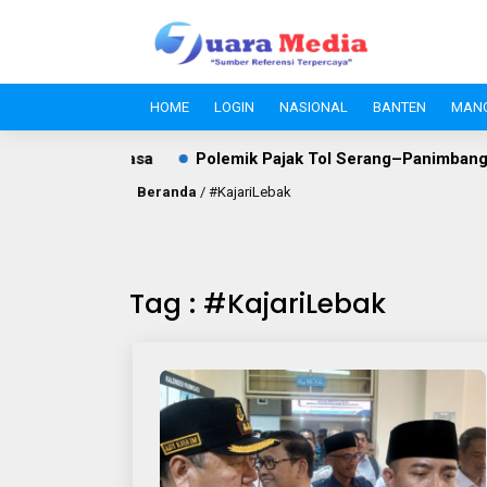
HOME
LOGIN
NASIONAL
BANTEN
MAN
an S.A. Tirtayasa
Polemik Pajak Tol Serang–Panimbang, W
Beranda
/
#KajariLebak
Tag : #KajariLebak