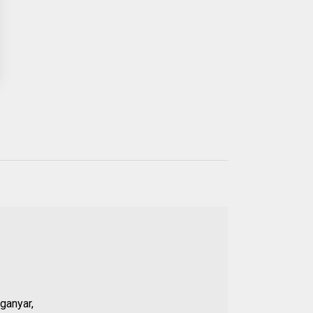
Populer
21 JUL 2026
01.
Anggota DPRD Banten
Soroti Dugaan
Kejanggalan Kasus
ganyar,
Pengeroyokan Baehaki,