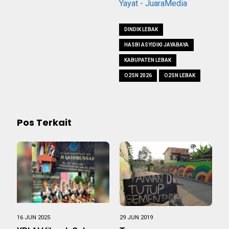
Yayat - JuaraMedia
DINDIK LEBAK
HASBI ASYIDIKI JAYABAYA
KABUPATEN LEBAK
O2SN 2026
O2SN LEBAK
Pos Terkait
16 JUN 2025
29 JUN 2019