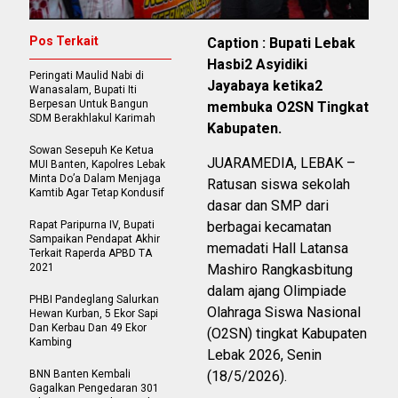
Pos Terkait
Caption : Bupati Lebak
Hasbi2 Asyidiki
Peringati Maulid Nabi di
Jayabaya ketika2
Wanasalam, Bupati Iti
Berpesan Untuk Bangun
membuka O2SN Tingkat
SDM Berakhlakul Karimah
Kabupaten.
Sowan Sesepuh Ke Ketua
JUARAMEDIA, LEBAK –
MUI Banten, Kapolres Lebak
Minta Do’a Dalam Menjaga
Ratusan siswa sekolah
Kamtib Agar Tetap Kondusif
dasar dan SMP dari
Rapat Paripurna IV, Bupati
berbagai kecamatan
Sampaikan Pendapat Akhir
memadati Hall Latansa
Terkait Raperda APBD TA
2021
Mashiro Rangkasbitung
dalam ajang Olimpiade
PHBI Pandeglang Salurkan
Olahraga Siswa Nasional
Hewan Kurban, 5 Ekor Sapi
Dan Kerbau Dan 49 Ekor
(O2SN) tingkat Kabupaten
Kambing
Lebak 2026, Senin
BNN Banten Kembali
(18/5/2026).
Gagalkan Pengedaran 301