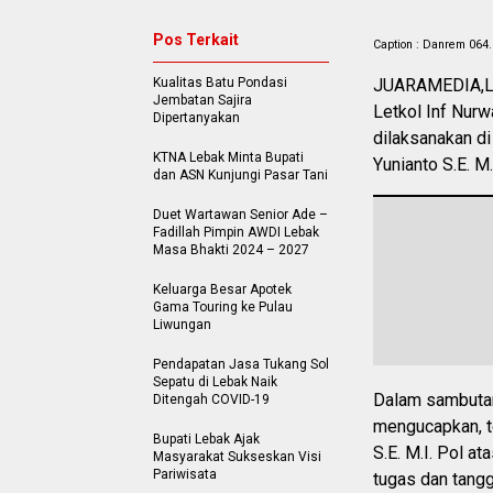
Pos Terkait
Caption : Danrem 064
Kualitas Batu Pondasi
JUARAMEDIA,LE
Jembatan Sajira
Letkol Inf Nurwa
Dipertanyakan
dilaksanakan di
KTNA Lebak Minta Bupati
Yunianto S.E. M
dan ASN Kunjungi Pasar Tani
Duet Wartawan Senior Ade –
Fadillah Pimpin AWDI Lebak
Masa Bhakti 2024 – 2027
Keluarga Besar Apotek
Gama Touring ke Pulau
Liwungan
Pendapatan Jasa Tukang Sol
Sepatu di Lebak Naik
Dalam sambutan
Ditengah COVID-19
mengucapkan, t
Bupati Lebak Ajak
S.E. M.I. Pol a
Masyarakat Sukseskan Visi
Pariwisata
tugas dan tangg