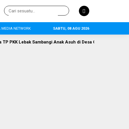
 MEDIA NETWORK
SABTU, 08 AGU 2026
bangi Anak Asuh di Desa Curugpanjang
Hak Publik vs Retr