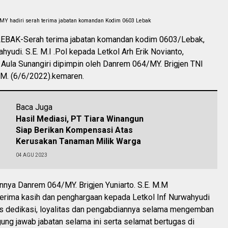
.MY hadiri serah terima jabatan komandan Kodim 0603 Lebak
BAK-Serah terima jabatan komandan kodim 0603/Lebak,
hyudi. S.E. M.I .Pol kepada Letkol Arh Erik Novianto,
 Aula Sunangiri dipimpin oleh Danrem 064/MY. Brigjen TNI
.M. (6/6/2022).kemaren.
Baca Juga
Hasil Mediasi, PT Tiara Winangun
Siap Berikan Kompensasi Atas
Kerusakan Tanaman Milik Warga
04 AGU 2023
nya Danrem 064/MY. Brigjen Yuniarto. S.E. M.M
erima kasih dan penghargaan kepada Letkol Inf Nurwahyudi
tas dedikasi, loyalitas dan pengabdiannya selama mengemban
ung jawab jabatan selama ini serta selamat bertugas di