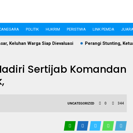
CANEGARA
POLITIK
HUKRIM
PERISTIWA
LINK PEMDA
JUARA
iap Dievaluasi
Perangi Stunting, Ketua TP PKK Lebak Sam
adiri Sertijab Komandan
,
0
344
UNCATEGORIZED