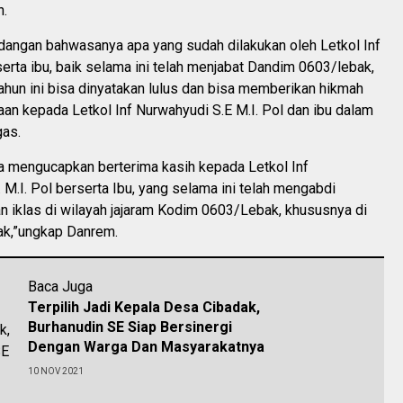
n.
angan bahwasanya apa yang sudah dilakukan oleh Letkol Inf
rta ibu, baik selama ini telah menjabat Dandim 0603/lebak,
tahun ini bisa dinyatakan lulus dan bisa memberikan hikmah
an kepada Letkol Inf Nurwahyudi S.E M.I. Pol dan ibu dalam
as.
ya mengucapkan berterima kasih kepada Letkol Inf
 M.I. Pol berserta Ibu, yang selama ini telah mengabdi
n iklas di wilayah jajaram Kodim 0603/Lebak, khususnya di
k,”ungkap Danrem.
Baca Juga
Terpilih Jadi Kepala Desa Cibadak,
Burhanudin SE Siap Bersinergi
Dengan Warga Dan Masyarakatnya
10 NOV 2021