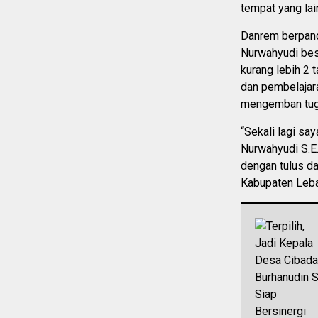
tempat yang lai
Danrem berpand
Nurwahyudi bese
kurang lebih 2 
dan pembelajara
mengemban tug
“Sekali lagi sa
Nurwahyudi S.E.
dengan tulus da
Kabupaten Leba