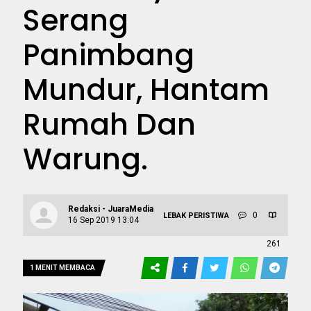
Serang
Panimbang
Mundur, Hantam
Rumah Dan
Warung.
Redaksi - JuaraMedia
0
LEBAK
PERISTIWA
16 Sep 2019 13:04
261
1 MENIT MEMBACA