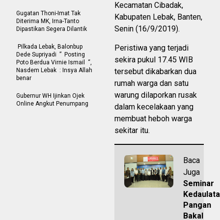
Kecamatan Cibadak,
Gugatan Thoni-Imat Tak
Kabupaten Lebak, Banten,
Diterima MK, Irna-Tanto
Senin (16/9/2019).
Dipastikan Segera Dilantik
Pilkada Lebak, Balonbup
Peristiwa yang terjadi
Dede Supriyadi ” Posting
sekira pukul 17.45 WIB
Poto Berdua Virnie Ismail “,
Nasdem Lebak : Insya Allah
tersebut dikabarkan dua
benar
rumah warga dan satu
warung dilaporkan rusak
Gubernur WH Ijinkan Ojek
Online Angkut Penumpang
dalam kecelakaan yang
membuat heboh warga
sekitar itu.
Baca
Juga
Seminar
Kedaulat
Pangan
Bakal