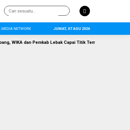
 MEDIA NETWORK
JUMAT, 07 AGU 2026
mkab Lebak Capai Titik Temu
DLH Lebak Dorong Perluasan