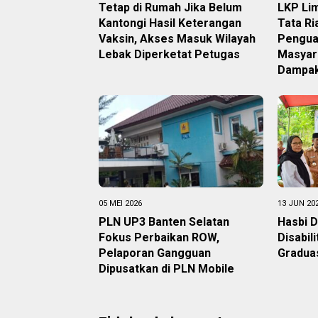
Tetap di Rumah Jika Belum
LKP Lim
Kantongi Hasil Keterangan
Tata Ri
Vaksin, Akses Masuk Wilayah
Pengua
Lebak Diperketat Petugas
Masyar
Dampak
05 MEI 2026
13 JUN 20
PLN UP3 Banten Selatan
Hasbi 
Fokus Perbaikan ROW,
Disabil
Pelaporan Gangguan
Graduas
Dipusatkan di PLN Mobile