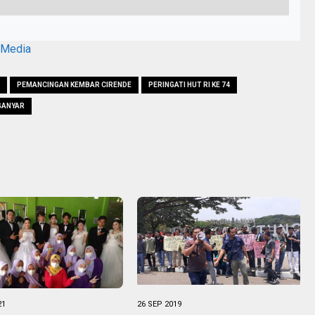
aMedia
PEMANCINGAN KEMBAR CIRENDE
PERINGATI HUT RI KE 74
GANYAR
21
26 SEP 2019