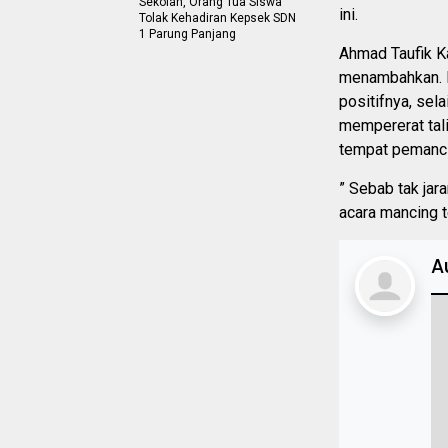
Sekolah, Orang Tua Siswa
ini.
Tolak Kehadiran Kepsek SDN
1 Parung Panjang
Ahmad Taufik 
menambahkan. M
positifnya, sela
mempererat tali
tempat pemanci
” Sebab tak jar
acara mancing te
A