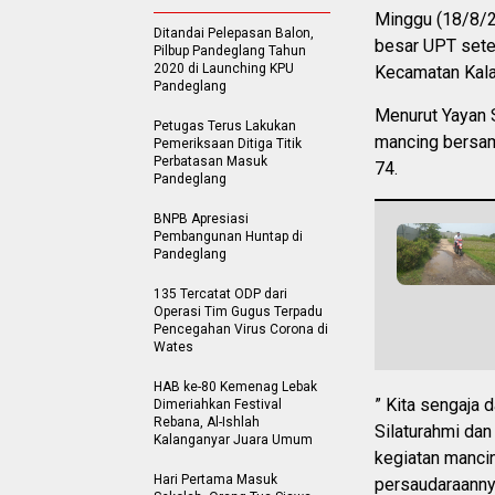
Minggu (18/8/2
Ditandai Pelepasan Balon,
besar UPT sete
Pilbup Pandeglang Tahun
2020 di Launching KPU
Kecamatan Kala
Pandeglang
Menurut Yayan S
Petugas Terus Lakukan
mancing bersam
Pemeriksaan Ditiga Titik
Perbatasan Masuk
74.
Pandeglang
BNPB Apresiasi
Pembangunan Huntap di
Pandeglang
135 Tercatat ODP dari
Operasi Tim Gugus Terpadu
Pencegahan Virus Corona di
Wates
HAB ke-80 Kemenag Lebak
” Kita sengaja 
Dimeriahkan Festival
Rebana, Al-Ishlah
Silaturahmi dan
Kalanganyar Juara Umum
kegiatan mancin
Hari Pertama Masuk
persaudaraannya