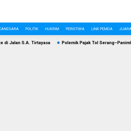
CANEGARA
POLITIK
HUKRIM
PERISTIWA
LINK PEMDA
JUARA
ayasa
Polemik Pajak Tol Serang–Panimbang, WIKA dan Pe