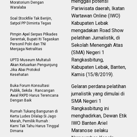
menggali potensi
Moratorium Dengan
Waralaba
Pariwisata daerah, Ikatan
Wartawan Online (IWO)
Soal Stockfile Tak Berijin,
Kabupaten Lebak
Satpol PP Diminta Tegas
mengadakan Road Show
Pimpin Apel Serpas Pilkades
pelatihan Jurnalistik, di
Serentak, Bupati Iti Tegaskan
Personil Polri dan TNI
Sekolah Menengah Atas
Menjaga Netralitas
(SMA) Negeri 1
Rangkasbitung,
UPTD Museum Multatuli
Akan Keluarkan Pengunjung
Kabupaten Lebak, Banten,
Jika Abai Protokol
Kamis (15/8/2019).
Kesehatan
Buka Forum Konsultasi
Gelaran perdana pelatihan
Publik, Sekda : Rancangan
jurnalistik yang dimulai di
Awal RKPD Harus Terencana
Dengan Baik
SMA Negeri 1
Rangkasbitung ini
Rumah Tukang Bangunan di
menghadirkan, Dewan Etik
Kerta Ludes Dilalap Si Jago
Merah, Pemilik Rumah :
IWO Banten Ariel
Kami Tak Tahu Harus Tinggal
Maranose selaku
Dimana