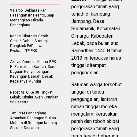
pergerakan tanah yang
9 Parpol Deklarasikan
terjadi di kampung
Pasangan Irna-Tanto, Siap
Menangkan Pilkada
Jampang, Desa
Pandeglang
Sudamanik, Kecamatan
Cimarga, Kabupaten
Kedes Cikatapis Gerak
Cepat!, Bahas Strategi
Lebak, pada bulan suci
Dongkrak PAD Lewat
Ramadhan 1440 H tahun
Evaluasi TP-PKK
2019 ini terpaksa harus
Aktivis Demo di Kantor BPK
tinggal ditempat
RI Perwakilan Banten, Soroti
Dugaan Penyimpangan
pengungsian.
Keuangan Daerah, Desak
Kepalanya Mundur
Ratusan warga tersebut
tinggal di tenda
Rapat MTQ Ke 38 Tingkat
Lebak, Cikulur Akan Kirimkan
pengungsian, lantaran
56 Peserta
rumah tinggal mereka
Tim RPM Pandeglang
mengalami kerusakan
Amankan Pasangan Bukan
parah dan roboh akibat
Muhrim di Ruangan Kosong
Seputar Disparda
pergerakan tanah yang
terus terjadi beberapa