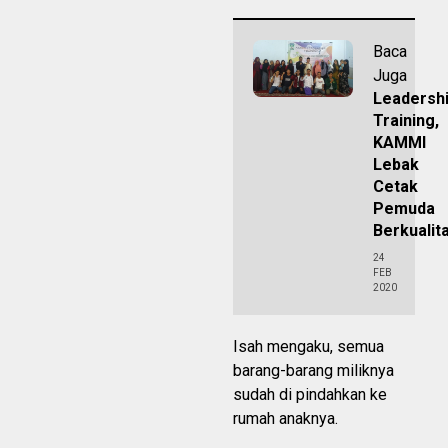
Baca
Juga
Leadersh
Training,
KAMMI
Lebak
Cetak
Pemuda
Berkualit
24
FEB
2020
Isah mengaku, semua
barang-barang miliknya
sudah di pindahkan ke
rumah anaknya.