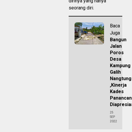
dirinya yang hanya
seorang diri.
Baca
Juga
Bangun
Jalan
Poros
Desa
Kampung
Galih
Nangtung
,Kinerja
Kades
Panancan
Diapresias
25
SEP
2022