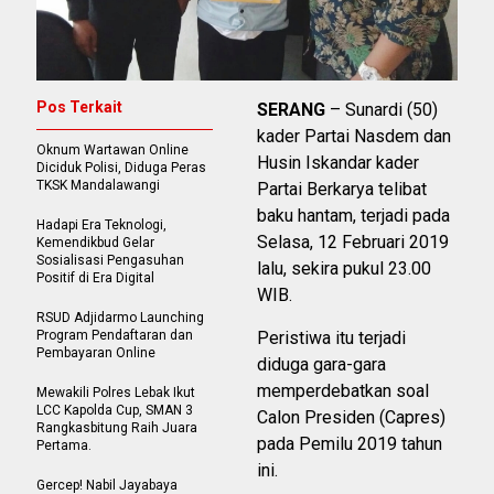
Pos Terkait
SERANG
– Sunardi (50)
kader Partai Nasdem dan
Oknum Wartawan Online
Husin Iskandar kader
Diciduk Polisi, Diduga Peras
TKSK Mandalawangi
Partai Berkarya telibat
baku hantam, terjadi pada
Hadapi Era Teknologi,
Selasa, 12 Februari 2019
Kemendikbud Gelar
Sosialisasi Pengasuhan
lalu, sekira pukul 23.00
Positif di Era Digital
WIB.
RSUD Adjidarmo Launching
Program Pendaftaran dan
Peristiwa itu terjadi
Pembayaran Online
diduga gara-gara
memperdebatkan soal
Mewakili Polres Lebak Ikut
LCC Kapolda Cup, SMAN 3
Calon Presiden (Capres)
Rangkasbitung Raih Juara
pada Pemilu 2019 tahun
Pertama.
ini.
Gercep! Nabil Jayabaya