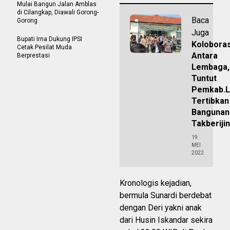
Mulai Bangun Jalan Amblas
di Cilangkap, Diawali Gorong-
Baca
Gorong
Juga
Bupati Irna Dukung IPSI
Koloboras
Cetak Pesilat Muda
Antara
Berprestasi
Lembaga,
Tuntut
Pemkab.L
Tertibkan
Bangunan
Takberijin
19
MEI
2022
Kronologis kejadian,
bermula Sunardi berdebat
dengan Deri yakni anak
dari Husin Iskandar sekira