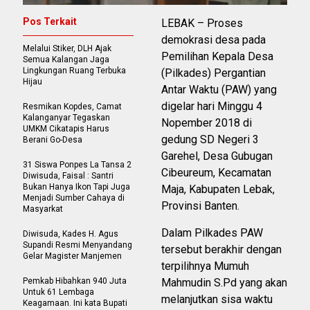
Pos Terkait
LEBAK – Proses
demokrasi desa pada
Melalui Stiker, DLH Ajak
Pemilihan Kepala Desa
Semua Kalangan Jaga
Lingkungan Ruang Terbuka
(Pilkades) Pergantian
Hijau
Antar Waktu (PAW) yang
digelar hari Minggu 4
Resmikan Kopdes, Camat
Kalanganyar Tegaskan
Nopember 2018 di
UMKM Cikatapis Harus
gedung SD Negeri 3
Berani Go-Desa
Garehel, Desa Gubugan
31 Siswa Ponpes La Tansa 2
Cibeureum, Kecamatan
Diwisuda, Faisal : Santri
Bukan Hanya Ikon Tapi Juga
Maja, Kabupaten Lebak,
Menjadi Sumber Cahaya di
Provinsi Banten.
Masyarkat
Dalam Pilkades PAW
Diwisuda, Kades H. Agus
Supandi Resmi Menyandang
tersebut berakhir dengan
Gelar Magister Manjemen
terpilihnya Mumuh
Pemkab Hibahkan 940 Juta
Mahmudin S.Pd yang akan
Untuk 61 Lembaga
melanjutkan sisa waktu
Keagamaan. Ini kata Bupati