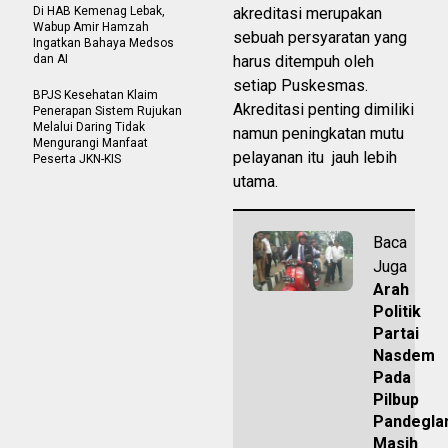
Di HAB Kemenag Lebak,
akreditasi merupakan
Wabup Amir Hamzah
sebuah persyaratan yang
Ingatkan Bahaya Medsos
dan AI
harus ditempuh oleh
setiap Puskesmas.
BPJS Kesehatan Klaim
Akreditasi penting dimiliki
Penerapan Sistem Rujukan
Melalui Daring Tidak
namun peningkatan mutu
Mengurangi Manfaat
pelayanan itu jauh lebih
Peserta JKN-KIS
utama.
Baca
Juga
Arah
Politik
Partai
Nasdem
Pada
Pilbup
Pandegla
Masih