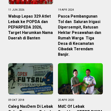
11 JUN 2026
19 APR 2024
Wabup Lepas 329 Atlet
Pasca Pembangunan
Lebak ke POPDA dan
Tol dan Saluran Irigasi
PEPARPEDA 2026,
Dipersempit, Ratusan
Target Harumkan Nama
Hektar Pesawahan dan
Daerah di Banten
Rumah Warga Tiga
Desa di Kecamatan
Cibadak Terendam
Banjir.
09 OKT 2018
20 APR 2020
Caleg NasDem Di Lebak
MdC Of Lebak