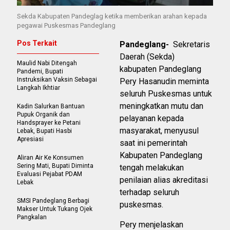
Sekda Kabupaten Pandeglag ketika memberikan arahan kepada
pegawai Puskesmas Pandeglang
Pos Terkait
Pandeglang-
Sekretaris
Daerah (Sekda)
Maulid Nabi Ditengah
kabupaten Pandeglang
Pandemi, Bupati
Instruksikan Vaksin Sebagai
Pery Hasanudin meminta
Langkah Ikhtiar
seluruh Puskesmas untuk
meningkatkan mutu dan
Kadin Salurkan Bantuan
Pupuk Organik dan
pelayanan kepada
Handsprayer ke Petani
masyarakat, menyusul
Lebak, Bupati Hasbi
Apresiasi
saat ini pemerintah
Kabupaten Pandeglang
Aliran Air Ke Konsumen
Sering Mati, Bupati Diminta
tengah melakukan
Evaluasi Pejabat PDAM
penilaian alias akreditasi
Lebak
terhadap seluruh
SMSI Pandeglang Berbagi
puskesmas.
Makser Untuk Tukang Ojek
Pangkalan
Pery menjelaskan