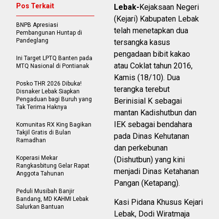
Pos Terkait
Lebak-
Kejaksaan Negeri
(Kejari) Kabupaten Lebak
BNPB Apresiasi
telah menetapkan dua
Pembangunan Huntap di
Pandeglang
tersangka kasus
pengadaan bibit kakao
Ini Target LPTQ Banten pada
atau Coklat tahun 2016,
MTQ Nasional di Pontianak
Kamis (18/10). Dua
Posko THR 2026 Dibuka!
terangka terebut
Disnaker Lebak Siapkan
Pengaduan bagi Buruh yang
Berinisial K sebagai
Tak Terima Haknya
mantan Kadishutbun dan
IEK sebagai bendahara
Komunitas RX King Bagikan
Takjil Gratis di Bulan
pada Dinas Kehutanan
Ramadhan
dan perkebunan
Koperasi Mekar
(Dishutbun) yang kini
Rangkasbitung Gelar Rapat
menjadi Dinas Ketahanan
Anggota Tahunan
Pangan (Ketapang).
Peduli Musibah Banjir
Bandang, MD KAHMI Lebak
Kasi Pidana Khusus Kejari
Salurkan Bantuan
Lebak, Dodi Wiratmaja