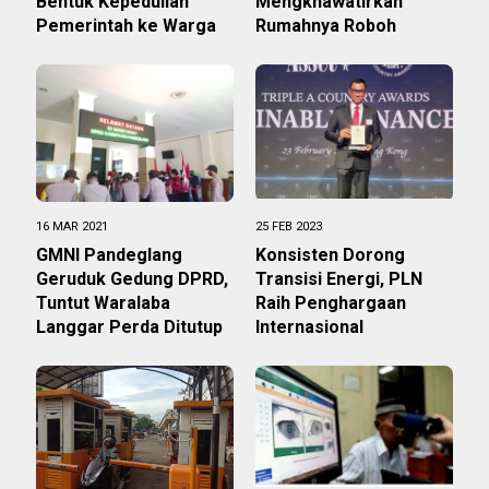
Bentuk Kepedulian
Mengkhawatirkan
Pemerintah ke Warga
Rumahnya Roboh
16 MAR 2021
25 FEB 2023
GMNI Pandeglang
Konsisten Dorong
Geruduk Gedung DPRD,
Transisi Energi, PLN
Tuntut Waralaba
Raih Penghargaan
Langgar Perda Ditutup
Internasional