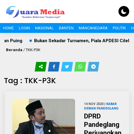
HOME
LOGIN
NASIONAL
BANTEN
MANCANEGARA
POLITIK
H
an Puing
Bukan Sekadar Turnamen, Piala APDESI Cileles
Beranda
/
TKK-P3K
Tag : TKK-P3K
14 NOV 2020 |
KABAR
DEWAN
PANDEGLANG
DPRD
Pandeglang
Perjuangkan