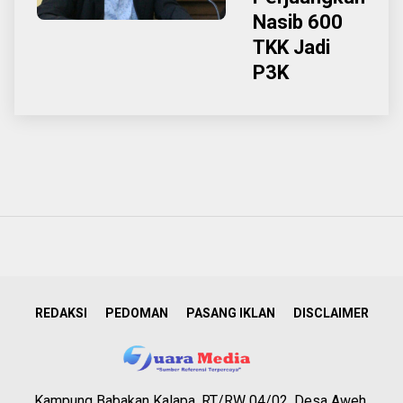
Nasib 600
TKK Jadi
P3K
REDAKSI
PEDOMAN
PASANG IKLAN
DISCLAIMER
Kampung Babakan Kalapa, RT/RW 04/02, Desa Aweh,