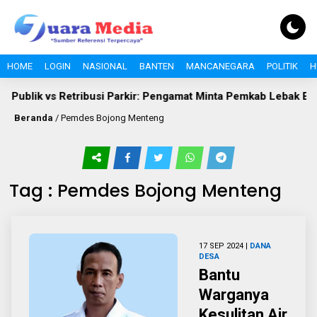
HOME
LOGIN
NASIONAL
BANTEN
MANCANEGARA
POLITIK
H
 Publik vs Retribusi Parkir: Pengamat Minta Pemkab Lebak Evalua
Beranda
/
Pemdes Bojong Menteng
Tag : Pemdes Bojong Menteng
17 SEP 2024 |
DANA
DESA
Bantu
Warganya
Kesulitan Air