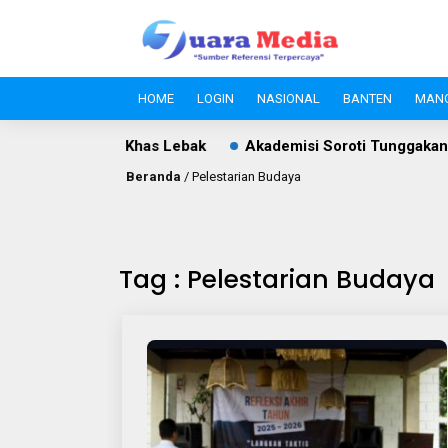
HOME
LOGIN
NASIONAL
BANTEN
MAN
n dan Kuliner Khas Lebak
Akademisi Soroti Tunggakan PBB 
Beranda
/
Pelestarian Budaya
Tag : Pelestarian Budaya