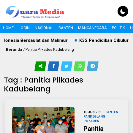
HOME
LOGIN
NASIONAL
BANTEN
MANCANEGARA
POLITIK
H
donesia Berdaulat dan Makmur
K3S Pendidikan Cikulur S
Beranda
/
Panitia Pilkades Kadubelang
Tag : Panitia Pilkades
Kadubelang
15 JUN 2021 |
BANTEN
PANDEGLANG
PILKADES
Panitia