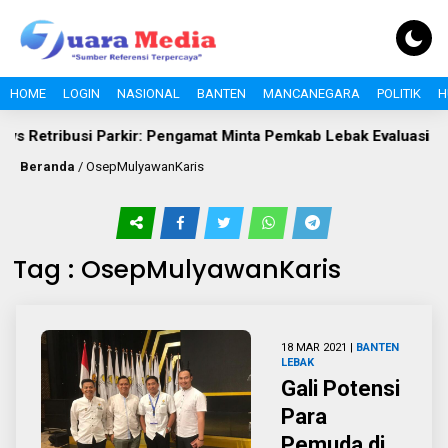
HOME
LOGIN
NASIONAL
BANTEN
MANCANEGARA
POLITIK
H
vs Retribusi Parkir: Pengamat Minta Pemkab Lebak Evaluasi Gate
Beranda
/
OsepMulyawanKaris
Tag : OsepMulyawanKaris
18 MAR 2021 |
BANTEN
LEBAK
Gali Potensi
Para
Pemuda di