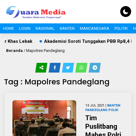
HOME
LOGIN
NASIONAL
BANTEN
MANCANEGARA
POLITIK
H
er Khas Lebak
Akademisi Soroti Tunggakan PBB Rp8,4 Milia
Beranda
/
Mapolres Pandeglang
Tag : Mapolres Pandeglang
13 JUL 2021 |
BANTEN
PANDEGLANG
POLRI
Tim
Puslitbang
Mabes Polri