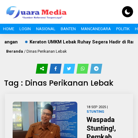
HOME
LOGIN
NASIONAL
BANTEN
MANCANEGARA
POLITIK
H
tangan
Keraton UMKM Lebak Ruhay Segera Hadir di Rangka
Beranda
/
Dinas Perikanan Lebak
Tag : Dinas Perikanan Lebak
18 SEP 2025 |
STUNTING
Waspada
Stunting!,
Pemkab