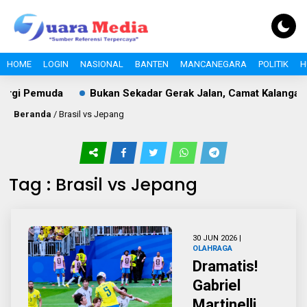
HOME
LOGIN
NASIONAL
BANTEN
MANCANEGARA
POLITIK
H
ergi Pemuda
Bukan Sekadar Gerak Jalan, Camat Kalangany
Beranda
/
Brasil vs Jepang
Tag : Brasil vs Jepang
30 JUN 2026 |
OLAHRAGA
Dramatis!
Gabriel
Martinelli