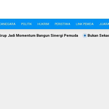
CANEGARA
POLITIK
HUKRIM
PERISTIWA
LINK PEMDA
JUARA
um Bangun Sinergi Pemuda
Bukan Sekadar Gerak Jalan, Ca