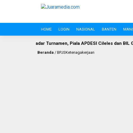
HOME
LOGIN
NASIONAL
BANTEN
MAN
ar Turnamen, Piala APDESI Cileles dan BIL Grup Jadi Moment
Beranda
/
BPJSKetenagakerjaan