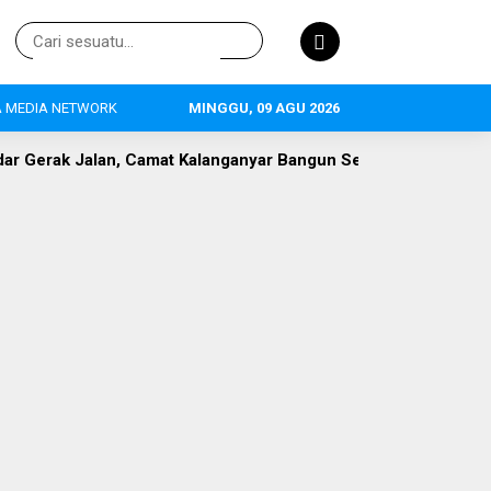
 MEDIA NETWORK
MINGGU, 09 AGU 2026
mat Kalanganyar Bangun Semangat Nasionalisme Pelajar
P