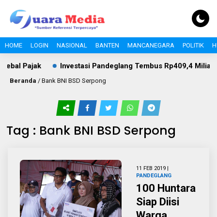
HOME
LOGIN
NASIONAL
BANTEN
MANCANEGARA
POLITIK
H
Kebal Pajak
Investasi Pandeglang Tembus Rp409,4 Miliar, P
Beranda
/
Bank BNI BSD Serpong
Tag : Bank BNI BSD Serpong
11 FEB 2019 |
PANDEGLANG
100 Huntara
Siap Diisi
Warga