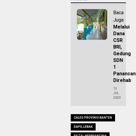
Baca
Juga
Melalui
Dana
CSR
BRI,
Gedung
SDN
1
Panancan
Direhab
13
JUL
2020
CALEG PROVINSI BANTEN
DAPIL LEBAK
FAIZAL HERMIANSYAH