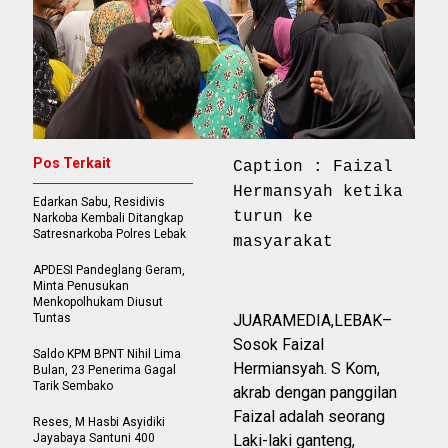
Pos Terkait
Caption : Faizal
Hermansyah ketika
Edarkan Sabu, Residivis
turun ke
Narkoba Kembali Ditangkap
Satresnarkoba Polres Lebak
masyarakat
APDESI Pandeglang Geram,
Minta Penusukan
Menkopolhukam Diusut
Tuntas
JUARAMEDIA,LEBAK–
Sosok Faizal
Saldo KPM BPNT Nihil Lima
Hermiansyah. S Kom,
Bulan, 23 Penerima Gagal
Tarik Sembako
akrab dengan panggilan
Faizal adalah seorang
Reses, M Hasbi Asyidiki
Jayabaya Santuni 400
Laki-laki ganteng,