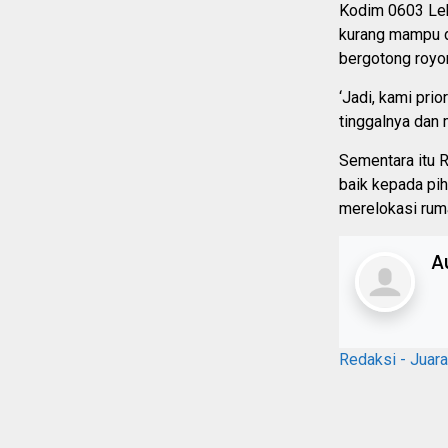
Kodim 0603 Leb
kurang mampu d
bergotong royo
‘Jadi, kami pri
tinggalnya dan 
Sementara itu 
baik kepada pi
merelokasi ruma
A
Redaksi - Juar