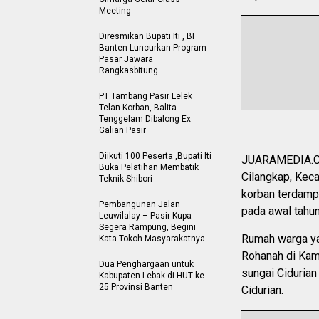
Meeting
Diresmikan Bupati Iti , BI
Banten Luncurkan Program
Pasar Jawara
Rangkasbitung
PT Tambang Pasir Lelek
Telan Korban, Balita
Tenggelam Dibalong Ex
Galian Pasir
Diikuti 100 Peserta ,Bupati Iti
JUARAMEDIA.C
Buka Pelatihan Membatik
Cilangkap, Kec
Teknik Shibori
korban terdampa
Pembangunan Jalan
pada awal tahun
Leuwilalay – Pasir Kupa
Segera Rampung, Begini
Rumah warga yan
Kata Tokoh Masyarakatnya
Rohanah di Kam
Dua Penghargaan untuk
sungai Cidurian
Kabupaten Lebak di HUT ke-
25 Provinsi Banten
Cidurian.