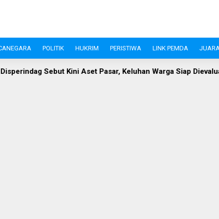
CANEGARA
POLITIK
HUKRIM
PERISTIWA
LINK PEMDA
JUARA
ni Aset Pasar, Keluhan Warga Siap Dievaluasi
Perangi Stun