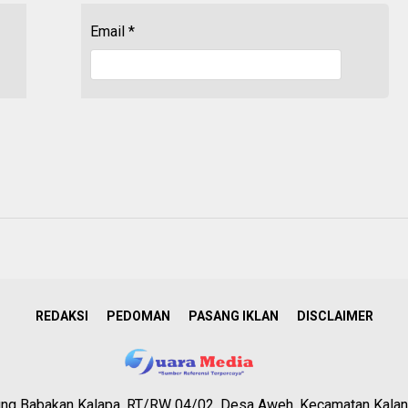
Email
*
REDAKSI
PEDOMAN
PASANG IKLAN
DISCLAIMER
g Babakan Kalapa, RT/RW 04/02, Desa Aweh, Kecamatan Kalan