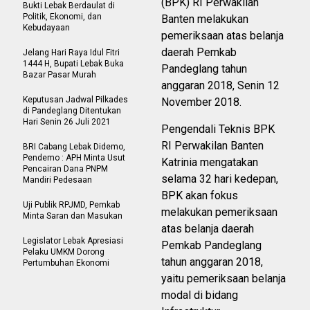
(BPK) RI Perwakilan
Bukti Lebak Berdaulat di
Politik, Ekonomi, dan
Banten melakukan
Kebudayaan
pemeriksaan atas belanja
daerah Pemkab
Jelang Hari Raya Idul Fitri
1444 H, Bupati Lebak Buka
Pandeglang tahun
Bazar Pasar Murah
anggaran 2018, Senin 12
Keputusan Jadwal Pilkades
November 2018.
di Pandeglang Ditentukan
Hari Senin 26 Juli 2021
Pengendali Teknis BPK
RI Perwakilan Banten
BRI Cabang Lebak Didemo,
Pendemo : APH Minta Usut
Katrinia mengatakan
Pencairan Dana PNPM
selama 32 hari kedepan,
Mandiri Pedesaan
BPK akan fokus
Uji Publik RPJMD, Pemkab
melakukan pemeriksaan
Minta Saran dan Masukan
atas belanja daerah
Legislator Lebak Apresiasi
Pemkab Pandeglang
Pelaku UMKM Dorong
tahun anggaran 2018,
Pertumbuhan Ekonomi
yaitu pemeriksaan belanja
modal di bidang