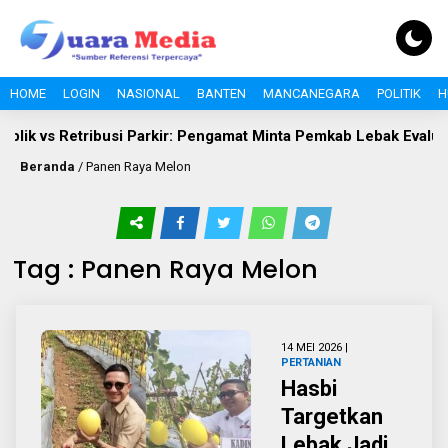
HOME
LOGIN
NASIONAL
BANTEN
MANCANEGARA
POLITIK
H
lik vs Retribusi Parkir: Pengamat Minta Pemkab Lebak Evaluasi 
Beranda
/
Panen Raya Melon
Tag : Panen Raya Melon
14 MEI 2026 |
PERTANIAN
Hasbi
Targetkan
Lebak Jadi