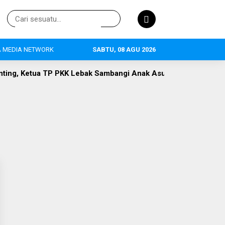
 MEDIA NETWORK
SABTU, 08 AGU 2026
KK Lebak Sambangi Anak Asuh di Desa Curugpanjang
Hak P