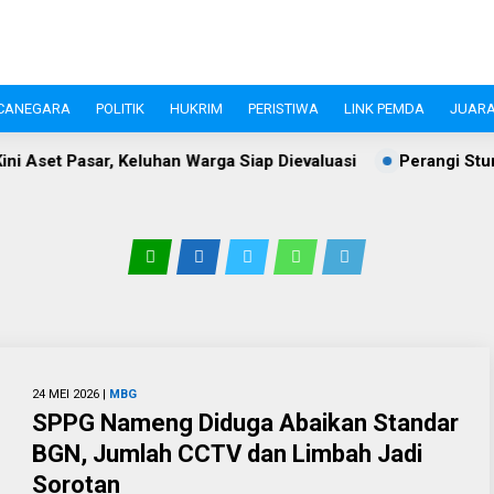
CANEGARA
POLITIK
HUKRIM
PERISTIWA
LINK PEMDA
JUARA
luhan Warga Siap Dievaluasi
Perangi Stunting, Ketua TP P
24 MEI 2026 |
MBG
SPPG Nameng Diduga Abaikan Standar
BGN, Jumlah CCTV dan Limbah Jadi
Sorotan